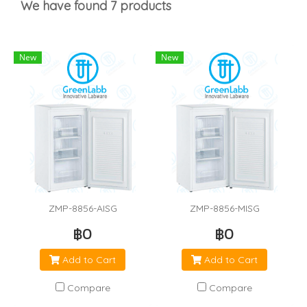
We have found 7 products
New
New
ZMP-8856-AISG
ZMP-8856-MISG
฿0
฿0
Add to Cart
Add to Cart
Compare
Compare