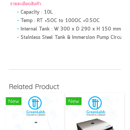
รายละเอียดสินค้า:
•
Capacity : 10L
•
Temp : RT +5OC to 100OC +0.5OC
•
Internal Tank : W 300 x D 290 x H 150 mm
•
Stainless Steel Tank & Immersion Pump Circular
Related Product
New
New